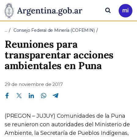
Pasar al contenido principal
Presidencia
Buscar
Ir
a
de
Mi
…
Consejo Federal de Minería (COFEMIN)
Arg
la
Reuniones para
Nación
transparentar acciones
ambientales en Puna
29 de noviembre de 2017
Compartir en Facebook
Compartir en Twitter
Compartir en Linkedin
Compartir en Whatsapp
Compartir en Telegram
(PREGON – JUJUY) Comunidades de la Puna
se reunieron con autoridades del Ministerio de
Ambiente, la Secretaría de Pueblos Indígenas,