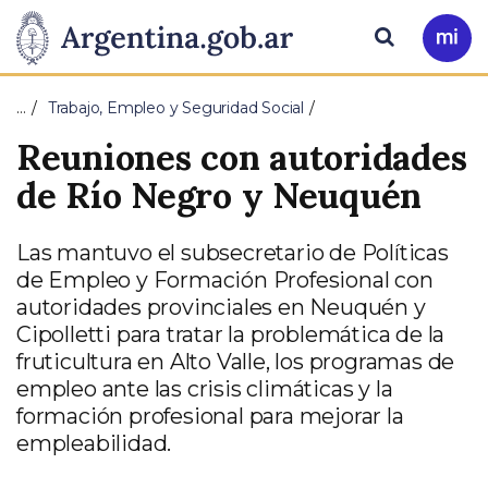
Pasar al contenido principal
Presidencia
Buscar
Ir
a
de
Mi
…
Trabajo, Empleo y Seguridad Social
Arg
la
Reuniones con autoridades
Nación
de Río Negro y Neuquén
Las mantuvo el subsecretario de Políticas
de Empleo y Formación Profesional con
autoridades provinciales en Neuquén y
Cipolletti para tratar la problemática de la
fruticultura en Alto Valle, los programas de
empleo ante las crisis climáticas y la
formación profesional para mejorar la
empleabilidad.