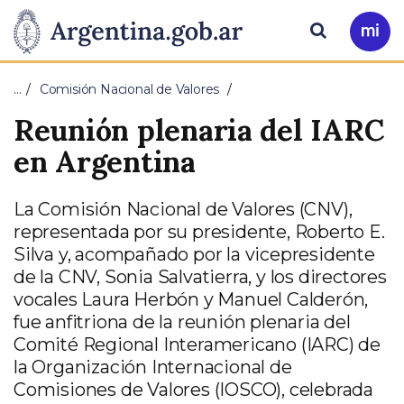
Pasar al contenido principal
Presidencia
Buscar
Ir
a
de
Mi
…
Comisión Nacional de Valores
Arg
la
Reunión plenaria del IARC
Nación
en Argentina
La Comisión Nacional de Valores (CNV),
representada por su presidente, Roberto E.
Silva y, acompañado por la vicepresidente
de la CNV, Sonia Salvatierra, y los directores
vocales Laura Herbón y Manuel Calderón,
fue anfitriona de la reunión plenaria del
Comité Regional Interamericano (IARC) de
la Organización Internacional de
Comisiones de Valores (IOSCO), celebrada