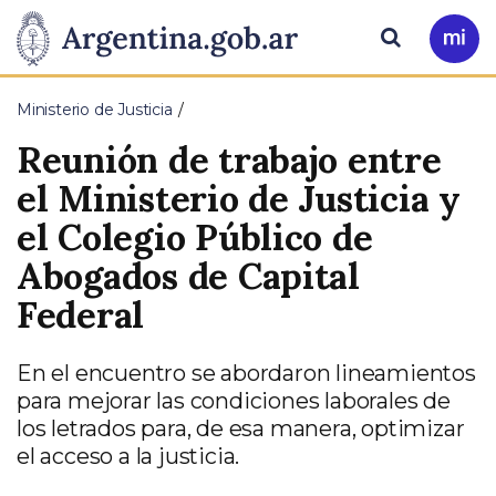
Pasar al contenido principal
Presidencia
Buscar
Ir
a
de
Mi
Ministerio de Justicia
Arg
la
Reunión de trabajo entre
Nación
el Ministerio de Justicia y
el Colegio Público de
Abogados de Capital
Federal
En el encuentro se abordaron lineamientos
para mejorar las condiciones laborales de
los letrados para, de esa manera, optimizar
el acceso a la justicia.