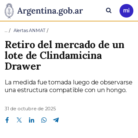
Pasar al contenido principal
Presidencia
Buscar
Ir
a
de
Mi
…
Alertas ANMAT
Arg
la
Retiro del mercado de un
Nación
lote de Clindamicina
Drawer
La medida fue tomada luego de observarse
una estructura compatible con un hongo.
31 de octubre de 2025
Compartir en Facebook
Compartir en Twitter
Compartir en Linkedin
Compartir en Whatsapp
Compartir en Telegram