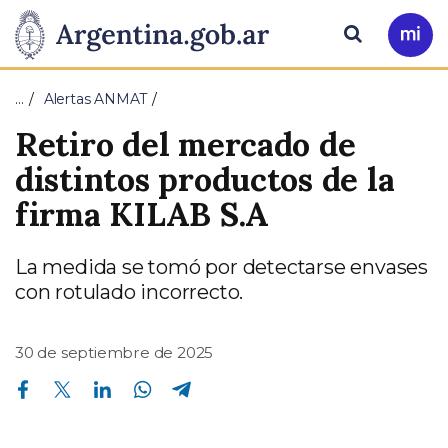
Pasar al contenido principal
Presidencia
Buscar
Ir
a
de
Mi
…
Alertas ANMAT
Arg
la
Retiro del mercado de
Nación
distintos productos de la
firma KILAB S.A
La medida se tomó por detectarse envases
con rotulado incorrecto.
30 de septiembre de 2025
Compartir en Facebook
Compartir en Twitter
Compartir en Linkedin
Compartir en Whatsapp
Compartir en Telegram