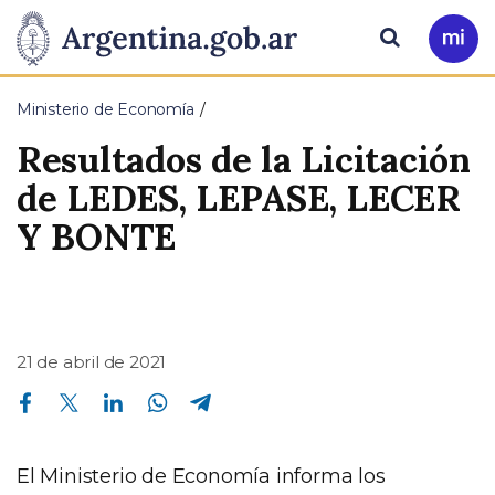
Pasar al contenido principal
Presidencia
Buscar
Ir
a
de
Mi
Ministerio de Economía
Arg
la
Resultados de la Licitación
Nación
de LEDES, LEPASE, LECER
Y BONTE
21 de abril de 2021
Compartir en Facebook
Compartir en Twitter
Compartir en Linkedin
Compartir en Whatsapp
Compartir en Telegram
El Ministerio de Economía informa los