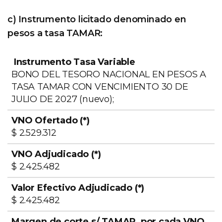
c) Instrumento licitado denominado en
pesos a tasa TAMAR:
BONO DEL TESORO NACIONAL EN PESOS A
TASA TAMAR CON VENCIMIENTO 30 DE
JULIO DE 2027 (nuevo);
Valor
Instrumento
VNO
VNO
Efecti
$ 2.529.312
Tasa
Ofertado
Adjudicado
Adjud
Variable
(*)
(*)
(*)
$ 2.425.482
$ 2.425.482