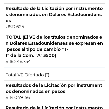
USD 625
$ 16.248.754
Total VE Ofertado (*)
$ 14.049.156