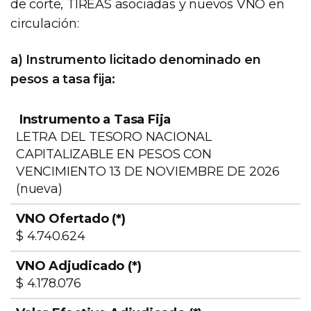
de corte, TIREAS asociadas y nuevos VNO en
circulación:
a) Instrumento licitado denominado en
pesos a tasa fija:
LETRA DEL TESORO NACIONAL
CAPITALIZABLE EN PESOS CON
VENCIMIENTO 13 DE NOVIEMBRE DE 2026
Valor
(nueva)
VNO
VNO
Efecti
Instrumento
Ofertado
Adjudicado
Adjud
$ 4.740.624
a Tasa Fija
(*)
(*)
(*)
$ 4.178.076