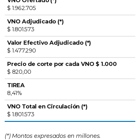
$ 1.962.705
$ 1.801.573
$ 1.477.290
$ 820,00
8,41%
$ 1.801.573
(*) Montos expresados en millones.