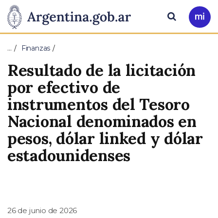
Pasar al contenido principal
Presidencia
Buscar
Ir
a
de
Mi
…
Finanzas
Arg
la
Resultado de la licitación
Nación
por efectivo de
instrumentos del Tesoro
Nacional denominados en
pesos, dólar linked y dólar
estadounidenses
26 de junio de 2026