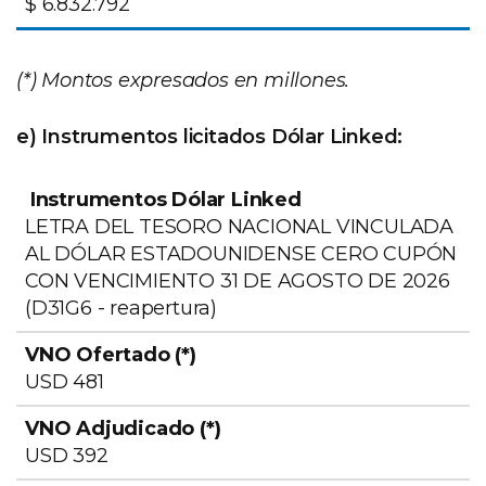
$ 6.832.792
(*) Montos expresados en millones.
e) Instrumentos licitados Dólar Linked:
LETRA DEL TESORO NACIONAL VINCULADA
AL DÓLAR ESTADOUNIDENSE CERO CUPÓN
CON VENCIMIENTO 31 DE AGOSTO DE 2026
Valor
(D31G6 - reapertura)
VNO
VNO
Efect
Instrumentos
Ofertado
Adjudicado
Adjud
USD 481
Dólar Linked
(*)
(*)
(*)
USD 392