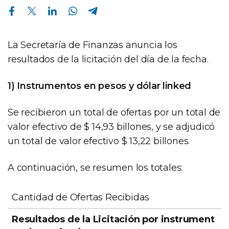
Compartir en Facebook
Compartir en Twitter
Compartir en Linkedin
Compartir en Whatsapp
Compartir en Telegram
La Secretaría de Finanzas anuncia los
resultados de la licitación del día de la fecha.
1) Instrumentos en pesos y dólar linked
Se recibieron un total de ofertas por un total de
valor efectivo de $ 14,93 billones, y se adjudicó
un total de valor efectivo $ 13,22 billones.
A continuación, se resumen los totales:
TOTAL (E
Cantidad de Ofertas Recibidas
los título
denomin