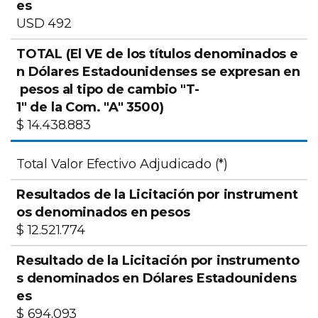
USD 492
$ 14.438.883
Total Valor Efectivo Adjudicado (*)
$ 12.521.774
$ 694.093