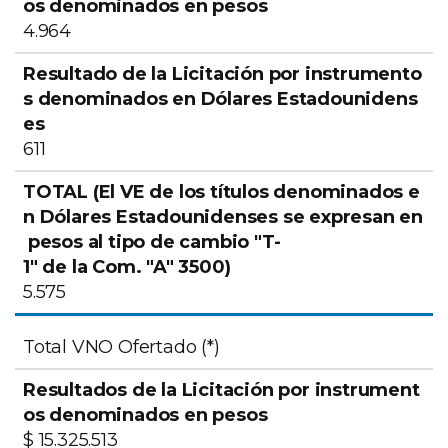
Resultados
Resultado de la
Dólares
4.964
de la
Licitación por
Estadou
Licitación por
instrumentos
se expre
instrumentos
denominados en
pesos al 
denominados
Dólares
cambio "
en pesos
Estadounidenses
la Com. "
611
5.575
Total VNO Ofertado (*)
$ 15.325.513