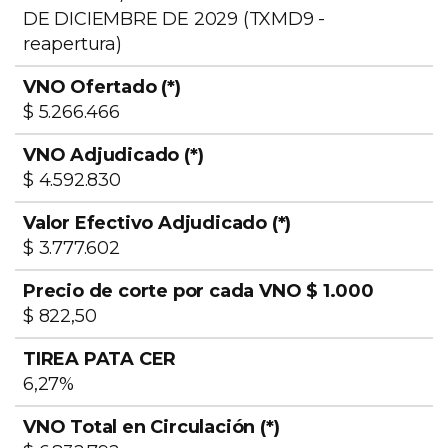
Valor
DE DICIEMBRE DE 2029 (TXMD9 -
Instrumento
VNO
VNO
Efecti
reapertura)
DUAL CER /
Ofertado
Adjudicado
Adjud
TAMAR
(*)
(*)
(*)
$ 5.266.466
$ 4.592.830
$ 3.777.602
$ 822,50
6,27%