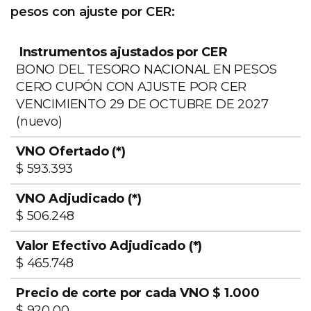
pesos con ajuste por CER:
BONO DEL TESORO NACIONAL EN PESOS
CERO CUPÓN CON AJUSTE POR CER
Valor
VENCIMIENTO 29 DE OCTUBRE DE 2027
Instrumentos
VNO
VNO
Efect
(nuevo)
ajustados
Ofertado
Adjudicado
Adjud
por CER
(*)
(*)
(*)
$ 593.393
$ 506.248
$ 465.748
$ 920,00