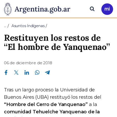
Pasar al contenido principal
Presidencia
Buscar
Ir
a
de
Mi
…
Asuntos Indígenas
Arg
la
Restituyen los restos de
Nación
“El hombre de Yanquenao”
06 de diciembre de 2018
Compartir en Facebook
Compartir en Twitter
Compartir en Linkedin
Compartir en Whatsapp
Compartir en Telegram
Tras un largo proceso la Universidad de
Buenos Aires (UBA) restituyó los restos del
“Hombre del Cerro de Yanquenao”
a la
comunidad Tehuelche Yanquenao de la