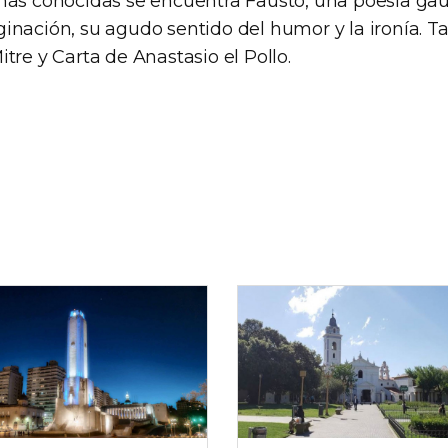
más conocidas se encuentra Fausto, una poesía g
inación, su agudo sentido del humor y la ironía. T
tre y Carta de Anastasio el Pollo.