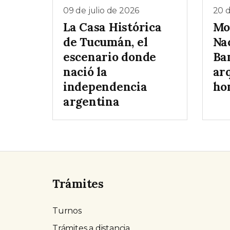
09 de julio de 2026
20 d
La Casa Histórica
Mo
de Tucumán, el
Nac
escenario donde
Ba
nació la
ar
independencia
ho
argentina
Trámites
Turnos
Trámites a distancia