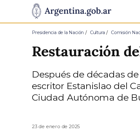
Pasar al contenido principal
Presidencia
de
Presidencia de la Nación
Cultura
Comisión Nac
la
Restauración de
Nación
Después de décadas de a
escritor Estanislao del 
Ciudad Autónoma de Bu
23 de enero de 2025