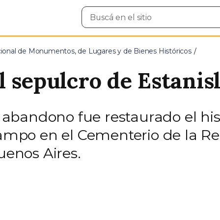
Buscar
en
el
sitio
ional de Monumentos, de Lugares y de Bienes Históricos
l sepulcro de Estanis
bandono fue restaurado el hist
Campo en el Cementerio de la Re
enos Aires.