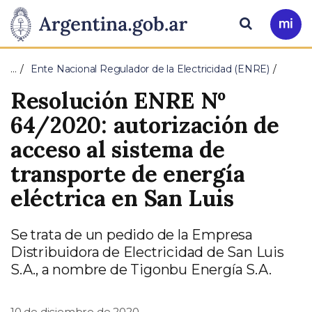
Pasar al contenido principal
Presidencia
Buscar
Ir
a
de
Mi
…
Ente Nacional Regulador de la Electricidad (ENRE)
Arg
la
Resolución ENRE Nº
Nación
64/2020: autorización de
acceso al sistema de
transporte de energía
eléctrica en San Luis
Se trata de un pedido de la Empresa
Distribuidora de Electricidad de San Luis
S.A., a nombre de Tigonbu Energía S.A.
10 de diciembre de 2020