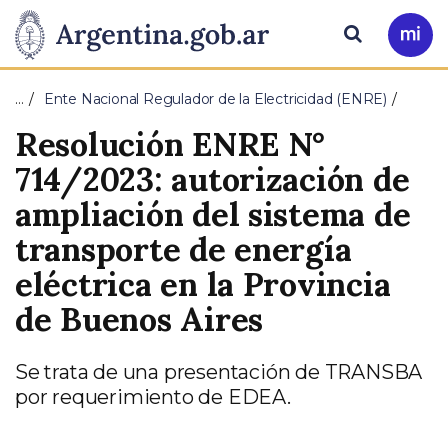
Pasar al contenido principal
Presidencia
Buscar
Ir
a
de
Mi
…
Ente Nacional Regulador de la Electricidad (ENRE)
Arg
la
Resolución ENRE N°
Nación
714/2023: autorización de
ampliación del sistema de
transporte de energía
eléctrica en la Provincia
de Buenos Aires
Se trata de una presentación de TRANSBA
por requerimiento de EDEA.