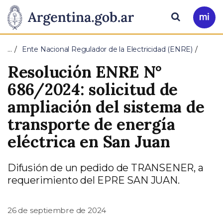
Pasar al contenido principal
Presidencia
Buscar
Ir
a
de
Mi
…
Ente Nacional Regulador de la Electricidad (ENRE)
Arg
la
Resolución ENRE N°
Nación
686/2024: solicitud de
ampliación del sistema de
transporte de energía
eléctrica en San Juan
Difusión de un pedido de TRANSENER, a
requerimiento del EPRE SAN JUAN.
26 de septiembre de 2024