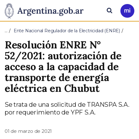
Pasar al contenido principal
Presidencia
Buscar
Ir
a
de
Mi
…
Ente Nacional Regulador de la Electricidad (ENRE)
Arg
la
Resolución ENRE N°
Nación
52/2021: autorización de
acceso a la capacidad de
transporte de energía
eléctrica en Chubut
Se trata de una solicitud de TRANSPA S.A.
por requerimiento de YPF S.A.
01 de marzo de 2021