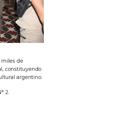
 miles de
al, constituyendo
ltural argentino.
° 2.