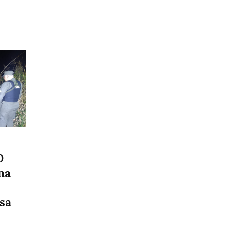
0
na
sa