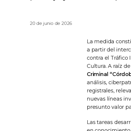
20 de junio de 2026
La medida consti
a partir del int
contra el Tráfico
Cultura. A raíz d
Criminal “Córdo
análisis, ciberpa
registrales, rele
nuevas líneas in
presunto valor pa
Las tareas desar
en conocimiento 