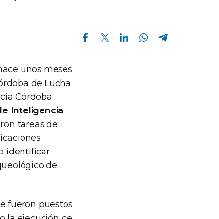
Compartir en Facebook
Compartir en Twitter
Compartir en Linkedin
Compartir en Whatsapp
Compartir en Telegram
n hace unos meses
Córdoba de Lucha
encia Córdoba
e Inteligencia
aron tareas de
ficaciones
 identificar
rqueológico de
ue fueron puestos
o la ejecución de