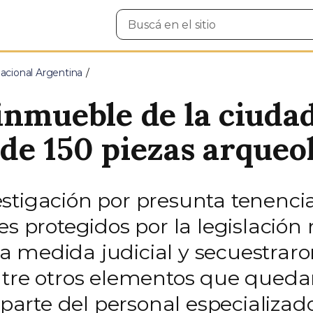
Buscar
en
el
sitio
cional Argentina
inmueble de la ciuda
de 150 piezas arqueo
stigación por presunta tenencia
es protegidos por la legislación 
 medida judicial y secuestraron
ntre otros elementos que quedar
 parte del personal especializad