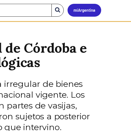
Mi
Buscar
en
el
Argen
sitio
d de Córdoba e
lógicas
 irregular de bienes
nacional vigente. Los
 partes de vasijas,
on sujetos a posterior
o que intervino.