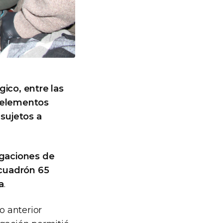
gico, entre las
, elementos
 sujetos a
igaciones de
scuadrón 65
a
.
o anterior