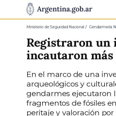
Pasar al contenido principal
Presidencia
de
Ministerio de Seguridad Nacional
Gendarmería Na
la
Registraron un 
Nación
incautaron más 
En el marco de una inve
arqueológicos y cultural
gendarmes ejecutaron la
fragmentos de fósiles e
peritaje y valoración por