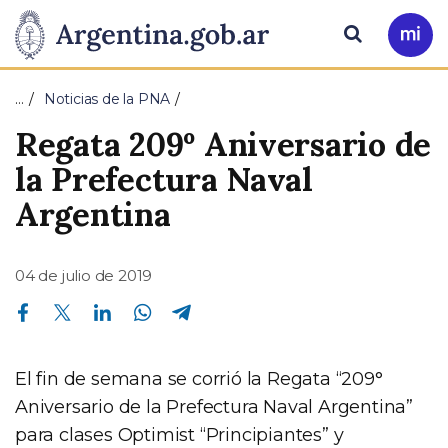
Pasar al contenido principal
Presidencia
Buscar
Ir
a
de
Mi
…
Noticias de la PNA
Arg
la
Regata 209º Aniversario de
Nación
la Prefectura Naval
Argentina
04 de julio de 2019
Compartir en Facebook
Compartir en Twitter
Compartir en Linkedin
Compartir en Whatsapp
Compartir en Telegram
El fin de semana se corrió la Regata “209°
Aniversario de la Prefectura Naval Argentina”
para clases Optimist “Principiantes” y