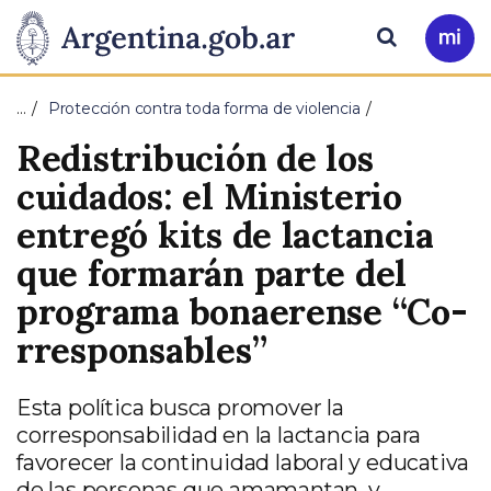
Pasar al contenido principal
Presidencia
Buscar
Ir
a
de
Mi
…
Protección contra toda forma de violencia
Arg
la
Redistribución de los
Nación
cuidados: el Ministerio
entregó kits de lactancia
que formarán parte del
programa bonaerense “Co-
rresponsables”
Esta política busca promover la
corresponsabilidad en la lactancia para
favorecer la continuidad laboral y educativa
de las personas que amamantan, y