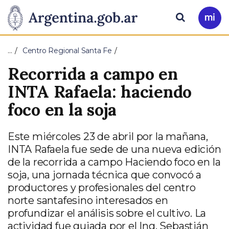
Pasar al contenido principal
Presidencia
Buscar
Ir
a
de
Mi
…
Centro Regional Santa Fe
Arg
la
Recorrida a campo en
Nación
INTA Rafaela: haciendo
foco en la soja
Este miércoles 23 de abril por la mañana,
INTA Rafaela fue sede de una nueva edición
de la recorrida a campo Haciendo foco en la
soja, una jornada técnica que convocó a
productores y profesionales del centro
norte santafesino interesados en
profundizar el análisis sobre el cultivo. La
actividad fue guiada por el Ing. Sebastián