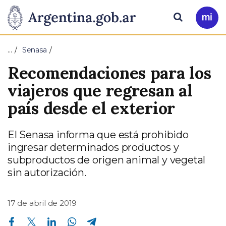
Pasar al contenido principal
Presidencia
Buscar
Ir
a
de
Mi
…
Senasa
Arg
la
Recomendaciones para los
Nación
viajeros que regresan al
país desde el exterior
El Senasa informa que está prohibido
ingresar determinados productos y
subproductos de origen animal y vegetal
sin autorización.
17 de abril de 2019
Compartir en Facebook
Compartir en Twitter
Compartir en Linkedin
Compartir en Whatsapp
Compartir en Telegram