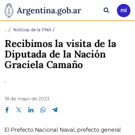
Pasar al contenido principal
Presidencia
Buscar
Ir
a
de
Mi
…
Noticias de la PNA
Arg
la
Recibimos la visita de la
Nación
Diputada de la Nación
Graciela Camaño
.
18 de mayo de 2023
Compartir en Facebook
Compartir en Twitter
Compartir en Linkedin
Compartir en Whatsapp
Compartir en Telegram
El Prefecto Nacional Naval, prefecto general