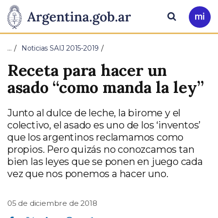
Pasar al contenido principal
Presidencia
Buscar
Ir
a
de
Mi
…
Noticias SAIJ 2015-2019
Arg
la
Receta para hacer un
Nación
asado “como manda la ley”
Junto al dulce de leche, la birome y el
colectivo, el asado es uno de los ‘inventos’
que los argentinos reclamamos como
propios. Pero quizás no conozcamos tan
bien las leyes que se ponen en juego cada
vez que nos ponemos a hacer uno.
05 de diciembre de 2018
Compartir en Facebook
Compartir en Twitter
Compartir en Linkedin
Compartir en Whatsapp
Compartir en Telegram