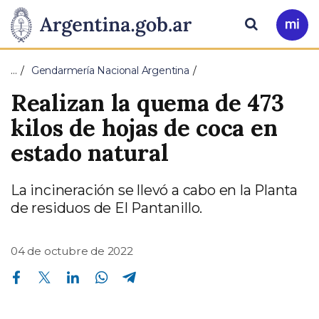
Pasar al contenido principal
Presidencia
Buscar
Ir
a
de
Mi
…
Gendarmería Nacional Argentina
Arg
la
Realizan la quema de 473
Nación
kilos de hojas de coca en
estado natural
La incineración se llevó a cabo en la Planta
de residuos de El Pantanillo.
04 de octubre de 2022
Compartir en Facebook
Compartir en Twitter
Compartir en Linkedin
Compartir en Whatsapp
Compartir en Telegram