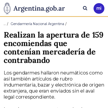
Pasar al contenido principal
Presidencia
Buscar
Ir
a
de
Mi
…
Gendarmería Nacional Argentina
Arg
la
Realizan la apertura de 159
Nación
encomiendas que
contenían mercadería de
contrabando
Los gendarmes hallaron neumáticos como
así también artículos de rubro
indumentaria, bazar y electrónica de origen
extranjera, que eran enviados sin el aval
legal correspondiente.