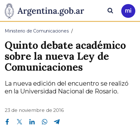
Pasar al contenido principal
Presidencia
Buscar
Ir
a
de
Mi
Ministerio de Comunicaciones
Arg
la
Quinto debate académico
Nación
sobre la nueva Ley de
Comunicaciones
La nueva edición del encuentro se realizó
en la Universidad Nacional de Rosario.
23 de noviembre de 2016
Compartir en Facebook
Compartir en Twitter
Compartir en Linkedin
Compartir en Whatsapp
Compartir en Telegram