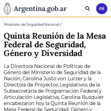
Pasar al contenido principal
Presidencia
Buscar
Ir
a
de
Mi
Ministerio de Seguridad Nacional
Arg
la
Quinta Reunión de la Mesa
Nación
Federal de Seguridad,
Género y Diversidad
La Directora Nacional de Políticas de
Género del Ministerio de Seguridad de la
Nación, Carolina Justo von Lurzer y la
Directora de Proyectos Legislativos de la
Subsecretaría de Programación Federal y
Articulación Legislativa, Carolina Busquier
encabezaron hoy la Quinta Reunión de la
Mesa Federal de Seguridad, Género y