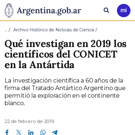
Pasar al contenido principal
Presidencia
Buscar
Ir
a
de
Mi
…
Archivo Histórico de Noticias de Ciencia
Arg
la
Qué investigan en 2019 los
Nación
científicos del CONICET
en la Antártida
La investigación científica a 60 años de la
firma del Tratado Antártico Argentino que
permitió la exploración en el continente
blanco.
22 de febrero de 2019
Compartir en Facebook
Compartir en Twitter
Compartir en Linkedin
Compartir en Whatsapp
Compartir en Telegram