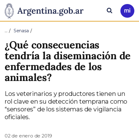
Pasar al contenido principal
Presidencia
Buscar
Ir
a
de
Mi
…
Senasa
Arg
la
¿Qué consecuencias
Nación
tendría la diseminación de
enfermedades de los
animales?
Los veterinarios y productores tienen un
rol clave en su detección temprana como
“sensores” de los sistemas de vigilancia
oficiales.
02 de enero de 2019