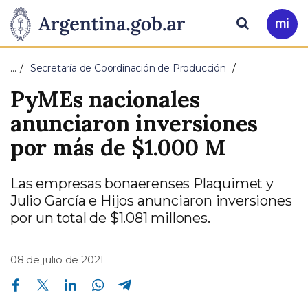
Pasar al contenido principal
Presidencia
Buscar
Ir
a
de
Mi
…
Secretaría de Coordinación de Producción
Arg
la
PyMEs nacionales
Nación
anunciaron inversiones
por más de $1.000 M
Las empresas bonaerenses Plaquimet y
Julio García e Hijos anunciaron inversiones
por un total de $1.081 millones.
08 de julio de 2021
Compartir en Facebook
Compartir en Twitter
Compartir en Linkedin
Compartir en Whatsapp
Compartir en Telegram