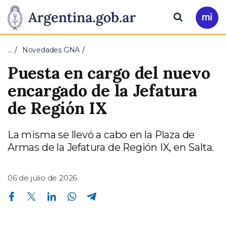
Pasar al contenido principal
Presidencia
Buscar
Ir
a
de
Mi
…
Novedades GNA
Arg
la
Puesta en cargo del nuevo
Nación
encargado de la Jefatura
de Región IX
La misma se llevó a cabo en la Plaza de
Armas de la Jefatura de Región IX, en Salta.
06 de julio de 2026
Compartir en Facebook
Compartir en Twitter
Compartir en Linkedin
Compartir en Whatsapp
Compartir en Telegram