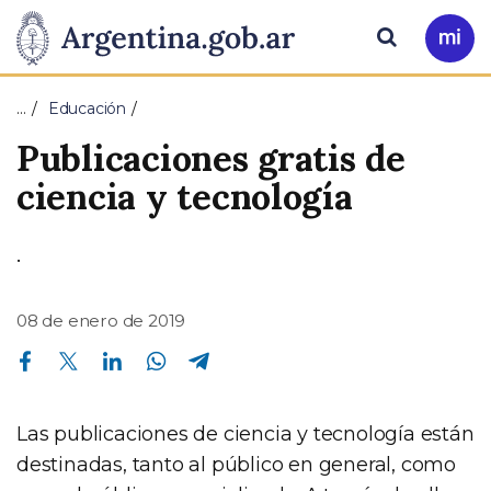
Pasar al contenido principal
Presidencia
Buscar
Ir
a
de
Mi
…
Educación
Arg
la
Publicaciones gratis de
Nación
ciencia y tecnología
.
08 de enero de 2019
Compartir en Facebook
Compartir en Twitter
Compartir en Linkedin
Compartir en Whatsapp
Compartir en Telegram
Las publicaciones de ciencia y tecnología están
destinadas, tanto al público en general, como