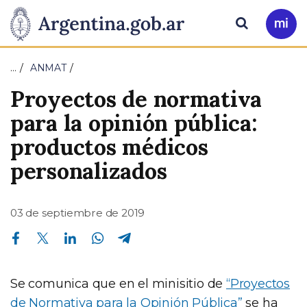
Pasar al contenido principal
Presidencia
Buscar
Ir
a
de
Mi
…
ANMAT
Arg
la
Proyectos de normativa
Nación
para la opinión pública:
productos médicos
personalizados
03 de septiembre de 2019
Compartir en Facebook
Compartir en Twitter
Compartir en Linkedin
Compartir en Whatsapp
Compartir en Telegram
Se comunica que en el minisitio de
“Proyectos
de Normativa para la Opinión Pública”
se ha