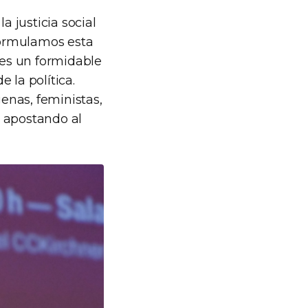
 justicia social
 formulamos esta
 es un formidable
 la política.
genas, feministas,
r apostando al