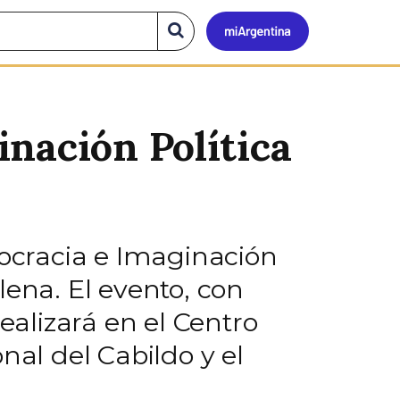
Mi
Buscar
en
el
Argen
sitio
nación Política
mocracia e Imaginación
lena. El evento, con
ealizará en el Centro
nal del Cabildo y el