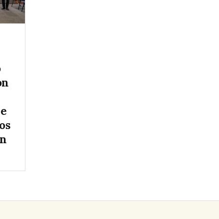
ó
ón
re
os
en