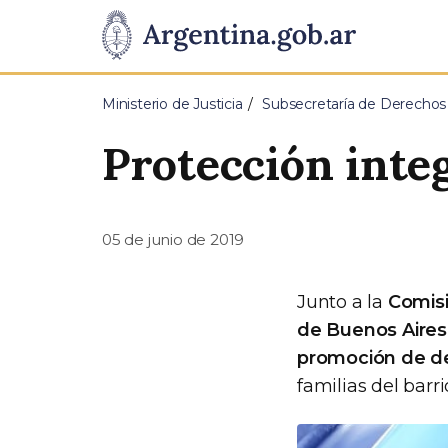
Pasar al contenido principal
Presidencia
de
Ministerio de Justicia
Subsecretaría de Derecho
la
Protección integ
Nación
05 de junio de 2019
Junto a la
Comisi
de Buenos Aires
promoción de de
familias del barri