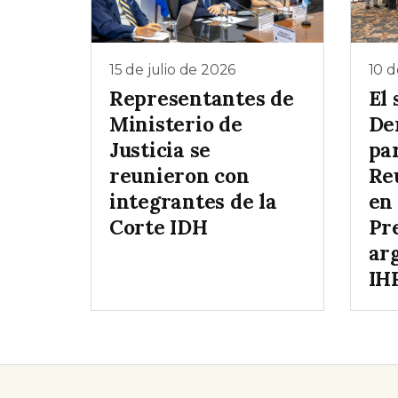
15 de julio de 2026
10 d
Representantes de
El 
Ministerio de
De
Justicia se
par
reunieron con
Re
integrantes de la
en 
Corte IDH
Pr
ar
IH