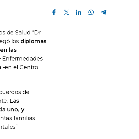
Compartir en Facebook
Compartir en Twitter
Compartir en Linkedin
Compartir en Whatsapp
Compartir en Telegram
os de Salud “Dr.
regó los
diplomas
en las
de Enfermedades
a
-en el Centro
ecuerdos de
nte.
Las
da uno, y
ntas familias
tales”.