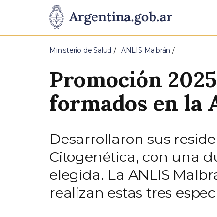
Pasar al contenido principal
Presidencia
de
Ministerio de Salud
ANLIS Malbrán
la
Promoción 2025:
Nación
formados en la
Desarrollaron sus reside
Citogenética, con una d
elegida. La ANLIS Malbr
realizan estas tres espec