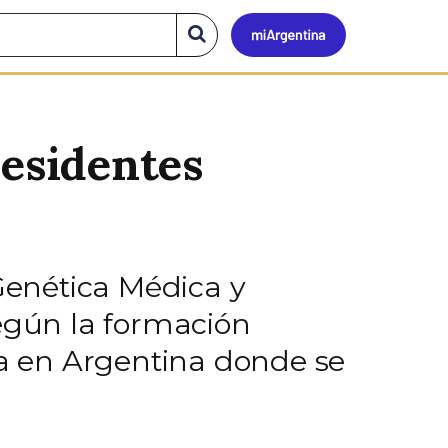
Mi
Buscar
en
el
Argen
sitio
residentes
 Genética Médica y
según la formación
ca en Argentina donde se