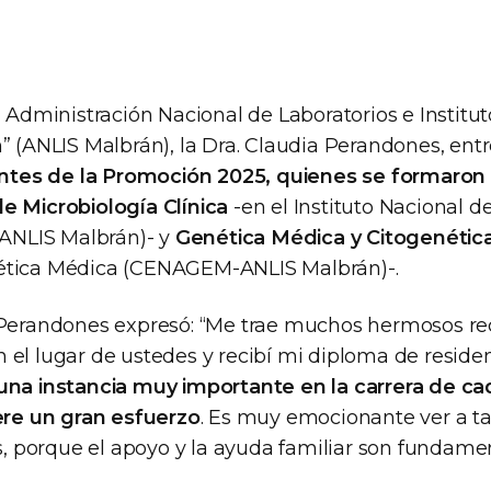
a Administración Nacional de Laboratorios e Institut
” (ANLIS Malbrán), la Dra. Claudia Perandones, ent
dentes de la Promoción 2025, quienes se formaron 
e Microbiología Clínica
-en el Instituto Nacional 
-ANLIS Malbrán)- y
Genética Médica y Citogenétic
ética Médica (CENAGEM-ANLIS Malbrán)-.
 Perandones expresó: “Me trae muchos hermosos r
 el lugar de ustedes y recibí mi diploma de reside
una instancia muy importante en la carrera de ca
iere un gran esfuerzo
. Es muy emocionante ver a ta
porque el apoyo y la ayuda familiar son fundamen