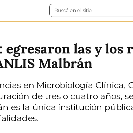
Buscar
en
el
sitio
 egresaron las y los 
 ANLIS Malbrán
ncias en Microbiología Clínica,
uración de tres o cuatro años, 
án es la única institución públi
ialidades.