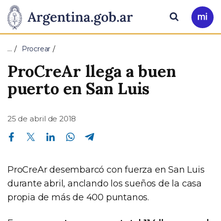
Pasar al contenido principal
Presidencia
Buscar
Ir
a
de
Mi
…
Procrear
Arg
la
ProCreAr llega a buen
Nación
puerto en San Luis
25 de abril de 2018
Compartir en Facebook
Compartir en Twitter
Compartir en Linkedin
Compartir en Whatsapp
Compartir en Telegram
ProCreAr desembarcó con fuerza en San Luis
durante abril, anclando los sueños de la casa
propia de más de 400 puntanos.