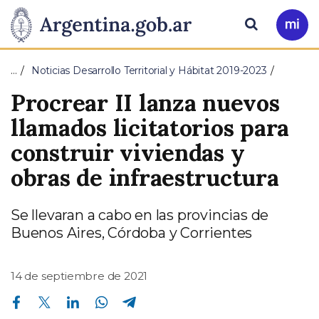
Pasar al contenido principal
Presidencia
Buscar
Ir
a
de
Mi
…
Noticias Desarrollo Territorial y Hábitat 2019-2023
Arg
la
Procrear II lanza nuevos
Nación
llamados licitatorios para
construir viviendas y
obras de infraestructura
Se llevaran a cabo en las provincias de
Buenos Aires, Córdoba y Corrientes
14 de septiembre de 2021
Compartir en Facebook
Compartir en Twitter
Compartir en Linkedin
Compartir en Whatsapp
Compartir en Telegram