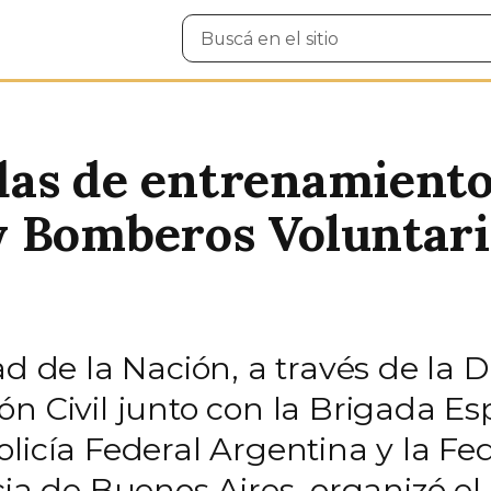
Buscar
en
el
sitio
as de entrenamiento
 Bomberos Voluntari
ad de la Nación, a través de la 
n Civil junto con la Brigada Es
olicía Federal Argentina y la 
ncia de Buenos Aires, organizó 