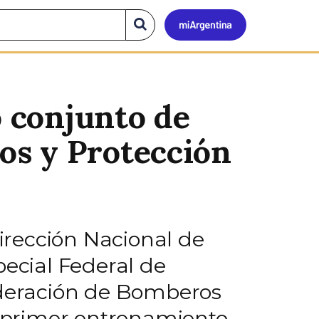
Mi
Buscar
en
el
Argen
sitio
 conjunto de
os y Protección
Dirección Nacional de
pecial Federal de
Federación de Bomberos
el primer entrenamiento