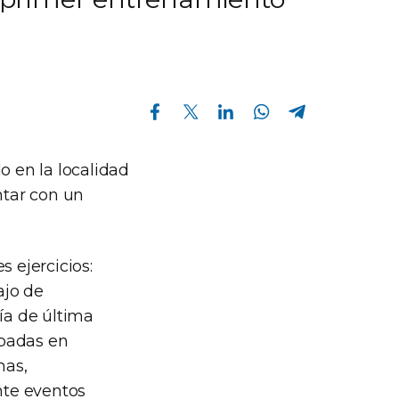
Compartir en Facebook
Compartir en Twitter
Compartir en Linkedin
Compartir en Whatsapp
Compartir en Telegram
o en la localidad
ntar con un
s ejercicios:
ajo de
ía de última
apadas en
mas,
nte eventos