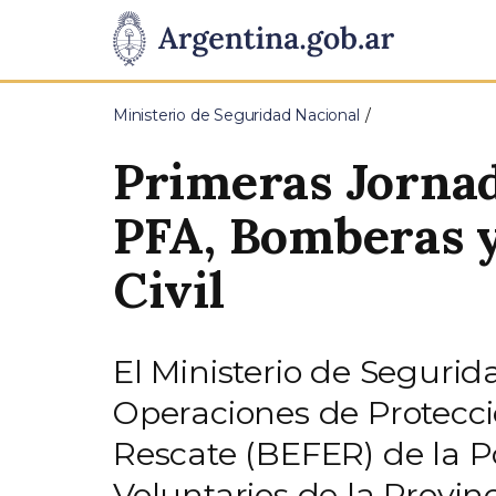
Pasar al contenido principal
Presidencia
de
Ministerio de Seguridad Nacional
la
Primeras Jornad
Nación
PFA, Bomberas y
Civil
El Ministerio de Segurid
Operaciones de Protecció
Rescate (BEFER) de la P
Voluntarios de la Provi