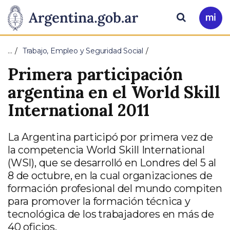
Pasar al contenido principal
Presidencia
Buscar
Ir
a
de
Mi
…
Trabajo, Empleo y Seguridad Social
Arg
la
Primera participación
Nación
argentina en el World Skill
International 2011
La Argentina participó por primera vez de
la competencia World Skill International
(WSI), que se desarrolló en Londres del 5 al
8 de octubre, en la cual organizaciones de
formación profesional del mundo compiten
para promover la formación técnica y
tecnológica de los trabajadores en más de
40 oficios.