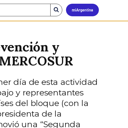
Mi
Buscar
en
el
Argen
sitio
evención y
del MERCOSUR
er día de esta actividad
bajo y representantes
íses del bloque (con la
presidenta de la
omovió una “Segunda