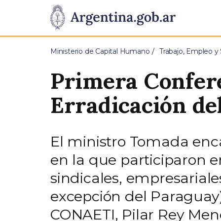
Pasar al contenido principal
Presidencia
de
Ministerio de Capital Humano
Trabajo, Empleo y 
la
Primera Confere
Nación
Erradicación de
El ministro Tomada encab
en la que participaron e
sindicales, empresariales
excepción del Paraguay),
CONAETI, Pilar Rey Men