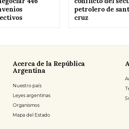
negociar 446
conflicto del sec
nvenios
petrolero de san
ectivos
cruz
Acerca de la República
A
Argentina
A
Nuestro país
T
Leyes argentinas
S
Organismos
Mapa del Estado