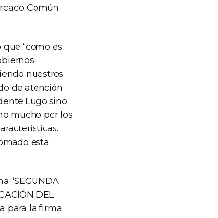
 Mercado Común
o que “como es
obiernos
ciendo nuestros
do de atención
idente Lugo sino
cho mucho por los
racterísticas.
tomado esta
 una “SEGUNDA
CACIÓN DEL
para la firma