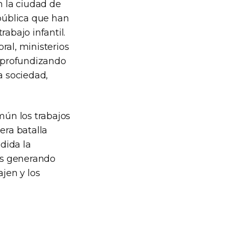
 la ciudad de
 pública que han
abajo infantil.
ral, ministerios
, profundizando
a sociedad,
ún los trabajos
era batalla
ndida la
mos generando
ajen y los