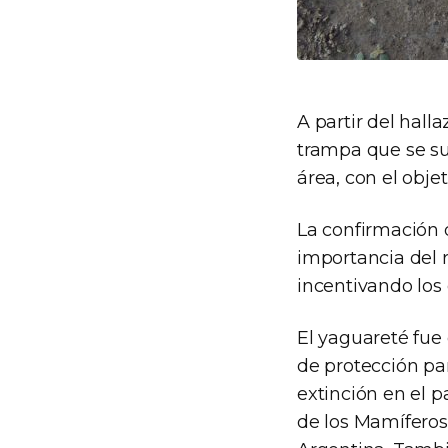
A partir del hall
trampa que se su
área, con el obje
La confirmación 
importancia del r
incentivando los 
El yaguareté fu
de protección pa
extinción en el p
de los Mamíferos