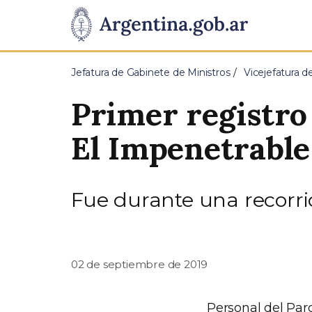
Pasar al contenido principal
Presidencia
de
Jefatura de Gabinete de Ministros
Vicejefatura d
la
Primer registro
Nación
El Impenetrable
Fue durante una recorrid
02 de septiembre de 2019
Personal del Par