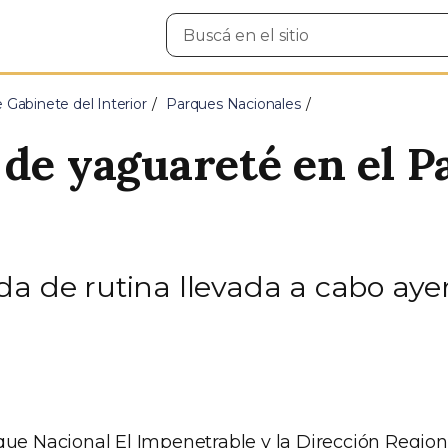
Buscar
en
el
sitio
e Gabinete del Interior
Parques Nacionales
 de yaguareté en el P
a de rutina llevada a cabo ayer
que Nacional El Impenetrable y la Dirección Region