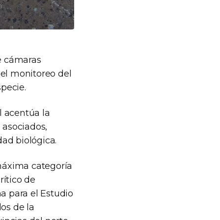
de cámaras
 el monitoreo del
specie.
l acentúa la
 asociados,
dad biológica.
máxima categoría
rítico de
a para el Estudio
os de la