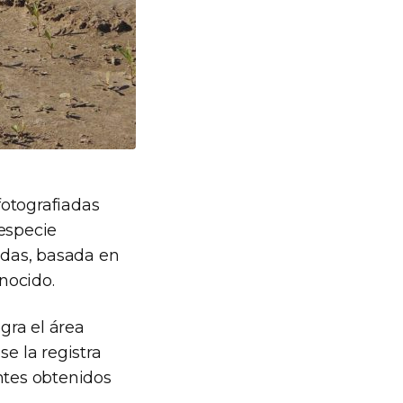
fotografiadas
 especie
adas, basada en
nocido.
gra el área
e la registra
ntes obtenidos