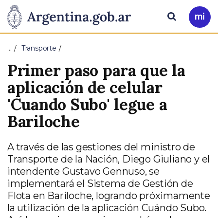
Pasar al contenido principal
Presidencia
Buscar
Ir
a
de
Mi
…
Transporte
Arg
la
Primer paso para que la
Nación
aplicación de celular
'Cuando Subo' legue a
Bariloche
A través de las gestiones del ministro de
Transporte de la Nación, Diego Giuliano y el
intendente Gustavo Gennuso, se
implementará el Sistema de Gestión de
Flota en Bariloche, logrando próximamente
la utilización de la aplicación Cuándo Subo.