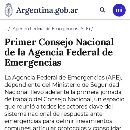
Pasar al contenido principal
Presidencia
Buscar
Ir
a
de
Mi
…
Agencia Federal de Emergencias (AFE)
Arg
la
Primer Consejo Nacional
Nación
de la Agencia Federal de
Emergencias
La Agencia Federal de Emergencias (AFE),
dependiente del Ministerio de Seguridad
Nacional, llevó adelante la primera jornada
de trabajo del Consejo Nacional, un espacio
que reunió a todos los actores clave del
sistema nacional de respuesta ante
emergencias para definir lineamientos
comunes, articular protocolos y consolidar