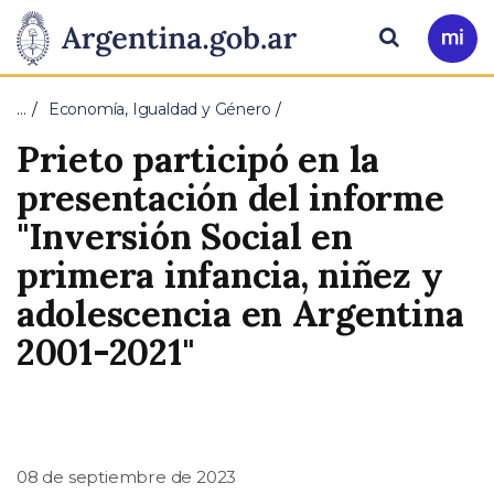
Pasar al contenido principal
Presidencia
Buscar
Ir
a
de
Mi
…
Economía, Igualdad y Género
Arg
la
Prieto participó en la
Nación
presentación del informe
"Inversión Social en
primera infancia, niñez y
adolescencia en Argentina
2001-2021"
08 de septiembre de 2023