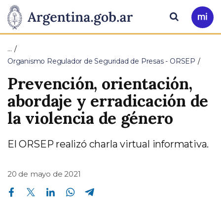
Pasar al contenido principal
Presidencia
Buscar
Ir
a
de
Mi
…
Arg
la
Organismo Regulador de Seguridad de Presas - ORSEP
Prevención, orientación,
Nación
abordaje y erradicación de
la violencia de género
El ORSEP realizó charla virtual informativa.
20 de mayo de 2021
Compartir en Facebook
Compartir en Twitter
Compartir en Linkedin
Compartir en Whatsapp
Compartir en Telegram