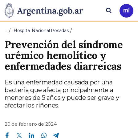
Pasar al contenido principal
Presidencia
Buscar
Ir
a
de
Mi
…
Hospital Nacional Posadas
Arg
la
Prevención del síndrome
Nación
urémico hemolítico y
enfermedades diarreicas
Es una enfermedad causada por una
bacteria que afecta principalmente a
menores de 5 años y puede ser grave y
afectar los riñones.
20 de febrero de 2024
Compartir en Facebook
Compartir en Twitter
Compartir en Linkedin
Compartir en Whatsapp
Compartir en Telegram