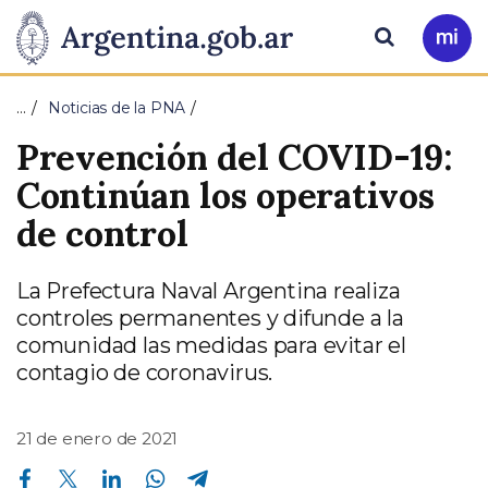
Pasar al contenido principal
Presidencia
Buscar
Ir
a
de
Mi
…
Noticias de la PNA
Arg
la
Prevención del COVID-19:
Nación
Continúan los operativos
de control
La Prefectura Naval Argentina realiza
controles permanentes y difunde a la
comunidad las medidas para evitar el
contagio de coronavirus.
21 de enero de 2021
Compartir en Facebook
Compartir en Twitter
Compartir en Linkedin
Compartir en Whatsapp
Compartir en Telegram