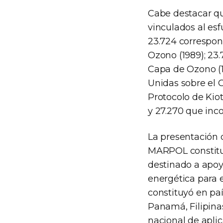
Cabe destacar qu
vinculados al es
23.724 correspon
Ozono (1989); 23
Capa de Ozono (1
Unidas sobre el 
Protocolo de Kiot
y 27.270 que inc
La presentación 
MARPOL constitu
destinado a apoy
energética para e
constituyó en paí
Panamá, Filipinas
nacional de apli