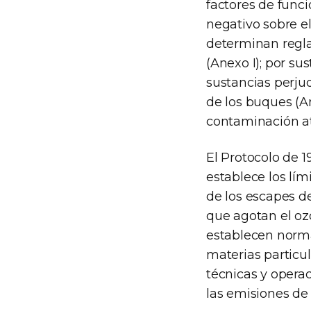
factores de func
negativo sobre e
determinan regla
(Anexo I); por su
sustancias perjud
de los buques (An
contaminación at
El Protocolo de 
establece los lím
de los escapes d
que agotan el oz
establecen norma
materias particu
técnicas y opera
las emisiones de