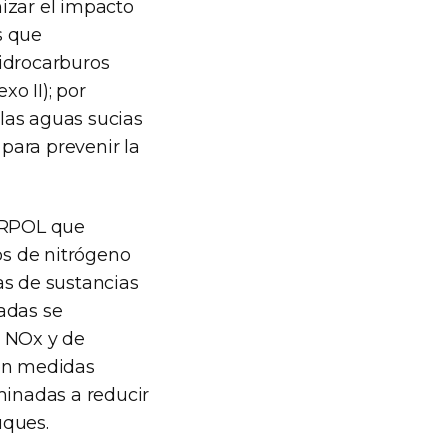
izar el impacto
s que
hidrocarburos
xo II); por
 las aguas sucias
 para prevenir la
MARPOL que
os de nitrógeno
as de sustancias
adas se
, NOx y de
cen medidas
minadas a reducir
uques.