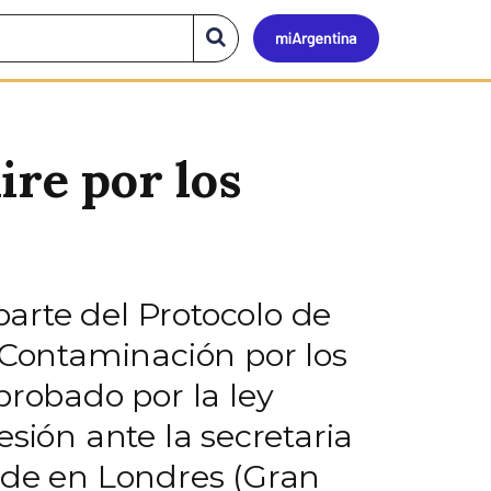
Mi
Buscar
en
el
Argen
sitio
ire por los
arte del Protocolo de
 Contaminación por los
probado por la ley
sión ante la secretaria
ede en Londres (Gran