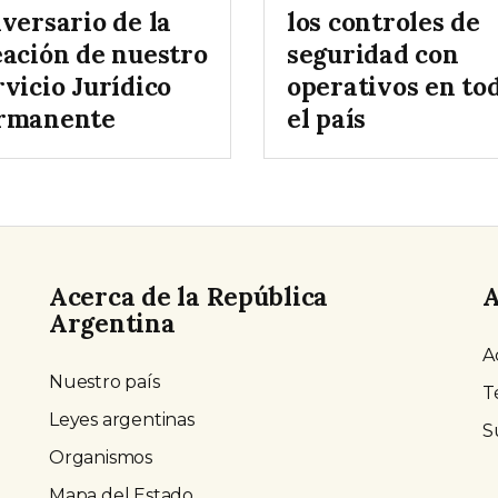
versario de la
los controles de
eación de nuestro
seguridad con
vicio Jurídico
operativos en to
rmanente
el país
Acerca de la República
A
Argentina
A
Nuestro país
T
Leyes argentinas
S
Organismos
Mapa del Estado