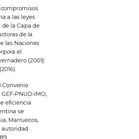
de compromisos
a a las leyes
n de la Capa de
ctoras de la
e las Naciones
rpora el
vernadero (2001);
2016).
al Convenio
el GEF-PNUD-IMO,
 eficiencia
entina se
sia, Marruecos,
e autoridad
89.