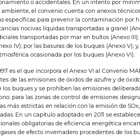
ionamiento o accidentales. En un intento por minim
l ambiente, el convenio cuenta con anexos técnico
s específicas para prevenir la contaminación por 
stancias nocivas líquidas transportadas a granel (Ane
iciales transportadas por mar en bultos (Anexo III);
exo IV); por las basuras de los buques (Anexo V); y,
mosférica ocasionada por los buques (Anexo VI).
1997 es el que incorpora el Anexo VI al Convenio 
ites de las emisiones de óxidos de azufre y de óxid
e los buques y se prohíben las emisiones deliberad
ono; para las zonas de control de emisiones design
s más estrictas en relación con la emisión de SOx
ladas. En un capítulo adoptado en 2011 se estable
cionales obligatorias de eficiencia energética enca
 gases de efecto invernadero procedentes de los b