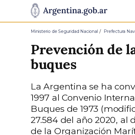
Pasar al contenido principal
Presidencia
de
Ministerio de Seguridad Nacional
Prefectura Nav
la
Prevención de la
Nación
buques
La Argentina se ha conv
1997 al Convenio Intern
Buques de 1973 (modifica
27.584 del año 2020, al 
de la Organización Marí