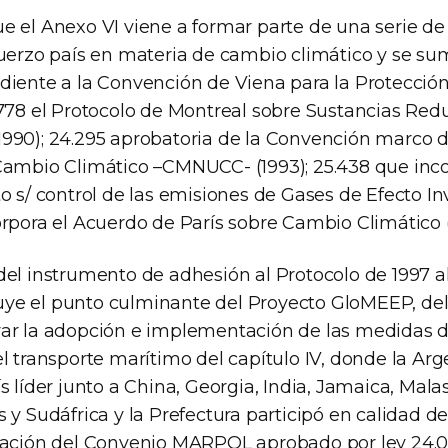
e el Anexo VI viene a formar parte de una serie 
fuerzo país en materia de cambio climático y se sum
diente a la Convención de Viena para la Protecció
.778 el Protocolo de Montreal sobre Sustancias Redu
990); 24.295 aprobatoria de la Convención marco d
Cambio Climático –CMNUCC- (1993); 25.438 que inco
o s/ control de las emisiones de Gases de Efecto In
orpora el Acuerdo de París sobre Cambio Climático (
del instrumento de adhesión al Protocolo de 1997 
ye el punto culminante del Proyecto GloMEEP, d
ar la adopción e implementación de las medidas de
l transporte marítimo del capítulo IV, donde la Arg
s líder junto a China, Georgia, India, Jamaica, Mala
 y Sudáfrica y la Prefectura participó en calidad d
cación del Convenio MARPOL aprobado por ley 24.0