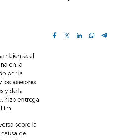
Compartir en Facebook
Compartir en Twitter
Compartir en Linkedin
Compartir en Whatsapp
Compartir en Telegram
ambiente, el
ina en la
o por la
 los asesores
s y de la
, hizo entrega
 Lim.
versa sobre la
 causa de