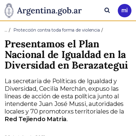
Pasar al contenido principal
Presidencia
Buscar
Ir
a
de
Mi
…
Protección contra toda forma de violencia
Arg
la
Presentamos el Plan
Nación
Nacional de Igualdad en la
Diversidad en Berazategui
La secretaria de Políticas de Igualdad y
Diversidad, Cecilia Merchán, expuso las
líneas de acción de esta política junto al
intendente Juan José Mussi, autoridades
locales y 70 promotorxs territoriales de la
Red Tejiendo Matria
.