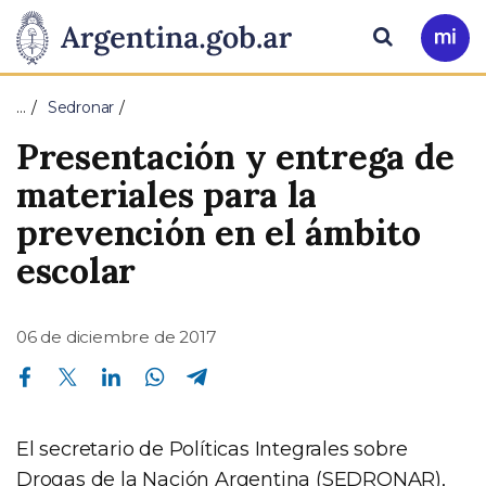
Pasar al contenido principal
Presidencia
Buscar
Ir
a
de
Mi
…
Sedronar
Arg
la
Presentación y entrega de
Nación
materiales para la
prevención en el ámbito
escolar
06 de diciembre de 2017
Compartir en Facebook
Compartir en Twitter
Compartir en Linkedin
Compartir en Whatsapp
Compartir en Telegram
El secretario de Políticas Integrales sobre
Drogas de la Nación Argentina (SEDRONAR),