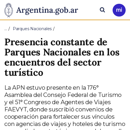
Pasar al contenido principal
Presidencia
Buscar
Ir
a
de
Mi
…
Parques Nacionales
Arg
la
Presencia constante de
Nación
Parques Nacionales en los
encuentros del sector
turístico
La APN estuvo presente en la 176°
Asamblea del Consejo Federal de Turismo
y el 51° Congreso de Agentes de Viajes
FAEVYT, donde suscribió convenios de
cooperación para fortalecer sus vínculos
con agencias de viajes y hoteles de turismo